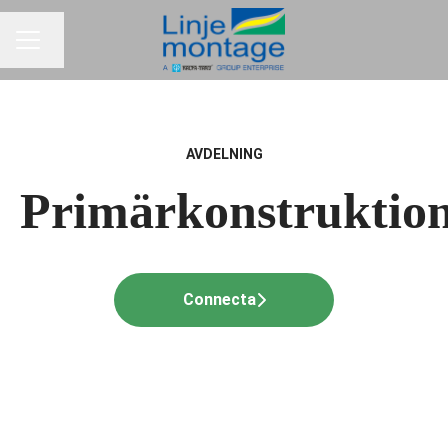
Byt språk
KARRIÄRMENY
AVDELNING
Primärkonstruktio
Connecta