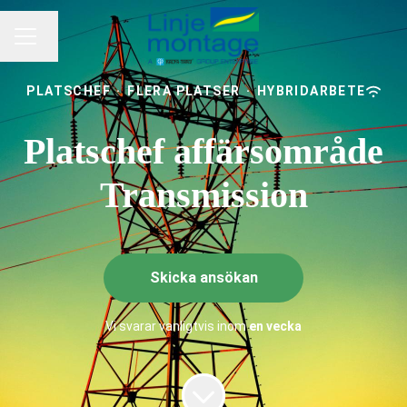
Byt språk
KARRIÄRMENY
PLATSCHEF
·
FLERA PLATSER
·
HYBRIDARBETE
Platschef affärsområde
Transmission
Skicka ansökan
Vi svarar vanligtvis inom
en vecka