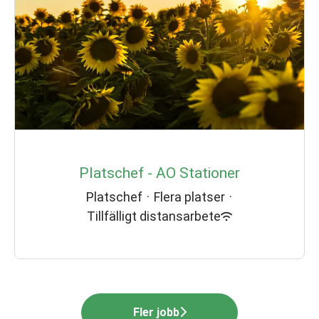
Platschef - AO Stationer
Platschef
·
Flera platser
·
Tillfälligt distansarbete
Fler jobb