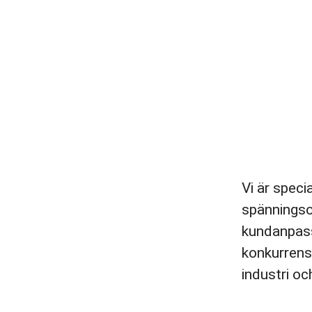
Vi är speci
spänningso
kundanpass
konkurrens
industri oc