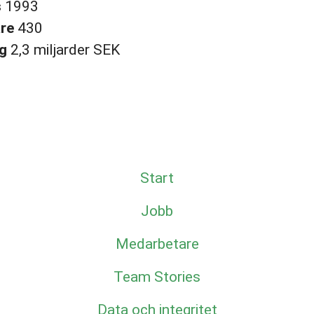
s
1993
are
430
ng
2,3 miljarder SEK
Start
Jobb
Medarbetare
Team Stories
Data och integritet