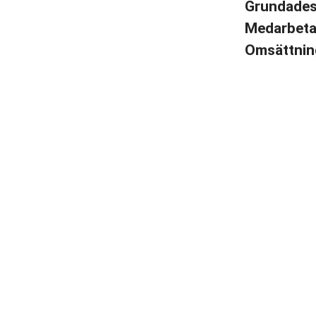
Grundade
Medarbet
Omsättni